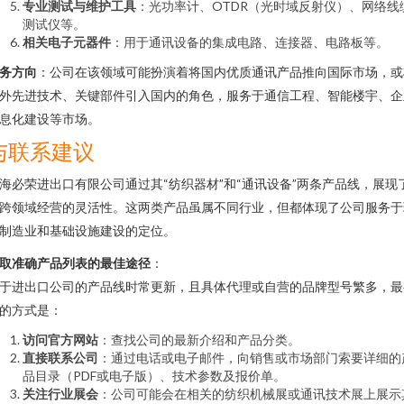
专业测试与维护工具
：光功率计、OTDR（光时域反射仪）、网络线
测试仪等。
相关电子元器件
：用于通讯设备的集成电路、连接器、电路板等。
务方向
：公司在该领域可能扮演着将国内优质通讯产品推向国际市场，或
外先进技术、关键部件引入国内的角色，服务于通信工程、智能楼宇、企
息化建设等市场。
与联系建议
海必荣进出口有限公司通过其“纺织器材”和“通讯设备”两条产品线，展现
跨领域经营的灵活性。这两类产品虽属不同行业，但都体现了公司服务于
制造业和基础设施建设的定位。
取准确产品列表的最佳途径
：
于进出口公司的产品线时常更新，且具体代理或自营的品牌型号繁多，最
的方式是：
访问官方网站
：查找公司的最新介绍和产品分类。
直接联系公司
：通过电话或电子邮件，向销售或市场部门索要详细的
品目录（PDF或电子版）、技术参数及报价单。
关注行业展会
：公司可能会在相关的纺织机械展或通讯技术展上展示