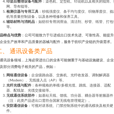
印染后整理设备与配件
：染色机、定型机、印花机以及相关的辊筒、
网、导布辊等。
检测仪器与专用工具
：纱线强度仪、条干均匀度仪、织物厚度仪、捻
机等质量控制设备，以及各种维修和保养工具。
辅助材料与消耗品
：如纺织专用润滑油、清洁剂、纱管、纸管、打包
等。
品特点与优势
：公司可能致力于引进或出口技术先进、可靠性高、能提升
企业生产效率和产品质量的器械与配件，服务于纺织产业链的升级需求。
二、 通讯设备类产品
通讯设备领域，上海必荣进出口的业务可能侧重于与基础设施建设、企业
及部分消费电子相关的产品，例如：
网络通信设备
：企业级路由器、交换机、光纤收发器、调制解调器
（Modem）、无线接入点（AP）等。
光纤光缆与配件
：各种规格的单模/多模光缆、跳线、连接器、适配
器、配线架、光缆交接箱等。
无线通信系统部件
：如基站天线、馈线、功分器、耦合器等射频器件
（注：此类产品进出口需符合国家无线电管理规定）。
安防通信设备
：可视对讲系统、门禁控制系统中的通讯模块及相关硬
件。